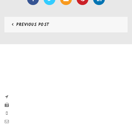
PREVIOUS POST
CONTATTI
Zaseves di Zanetti Severino Srls
P.iva e CF 04197220983
via G. Pascoli, 35B 25065 Lumezzane
Fax: +39 0308971384
Phone: +39 0308970555
Mail: info@zaseves.com