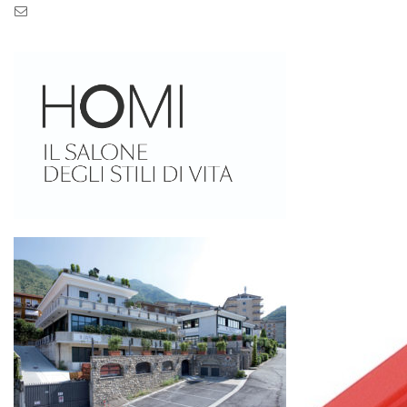
Pec: pec.zaseves.srl@pecarchivio.it