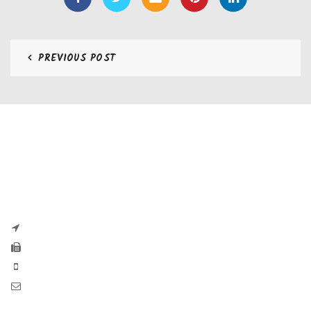
PREVIOUS POST
CONTATTI
Zaseves di Zanetti Severino Srls
P.iva e CF 04197220983
via G. Pascoli, 35B 25065 Lumezzane
Fax: +39 0308971384
Phone: +39 0308970555
Mail: info@zaseves.com