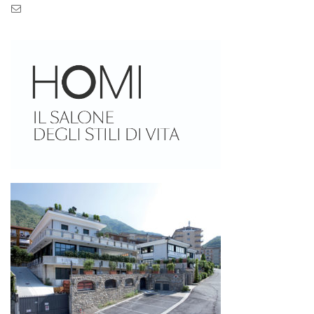
Pec: pec.zaseves.srl@pecarchivio.it