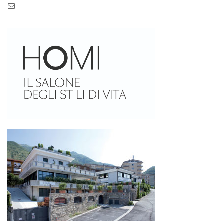
Pec: pec.zaseves.srl@pecarchivio.it