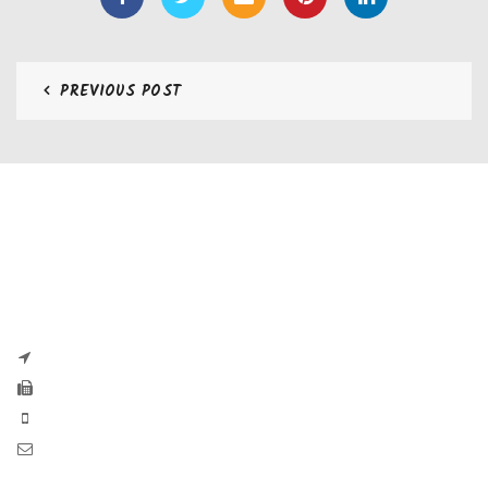
PREVIOUS POST
CONTATTI
Zaseves di Zanetti Severino Srls
P.iva e CF 04197220983
via G. Pascoli, 35B 25065 Lumezzane
Fax: +39 0308971384
Phone: +39 0308970555
Mail: info@zaseves.com