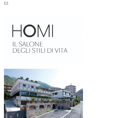
Pec: pec.zaseves.srl@pecarchivio.it