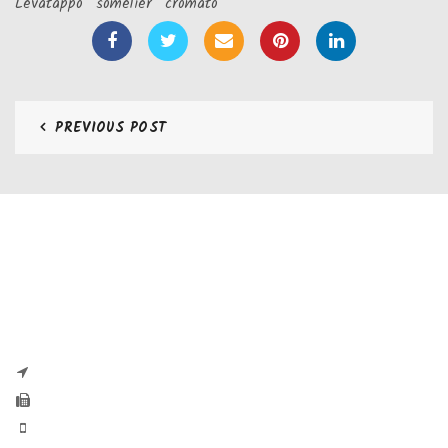
Levatappo “somelier” cromato
PREVIOUS POST
CONTATTI
Zaseves di Zanetti Severino Srls
P.iva e CF 04197220983
via G. Pascoli, 35B 25065 Lumezzane
Fax: +39 0308971384
Phone: +39 0308970555