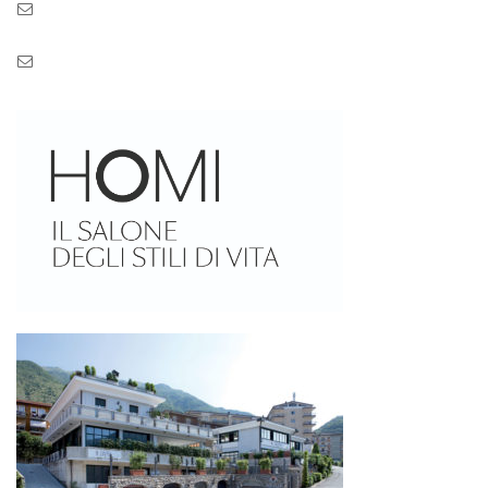
Mail: info@zaseves.com
Pec: pec.zaseves.srl@pecarchivio.it