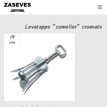
Levatappo “somelier” cromato
19
LUG