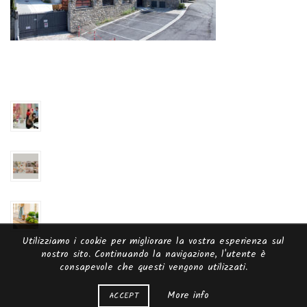
ULTIME NEWS
Fiera Ambiente 2023
Homi 2023 – Il Salone degli stili di vita
Homi 2022 – Il Salone degli stili di vita
Utilizziamo i cookie per migliorare la vostra esperienza sul
nostro sito. Continuando la navigazione, l'utente è
consapevole che questi vengono utilizzati.
More info
© 2026
Zaseves
. All rights reserved
ACCEPT