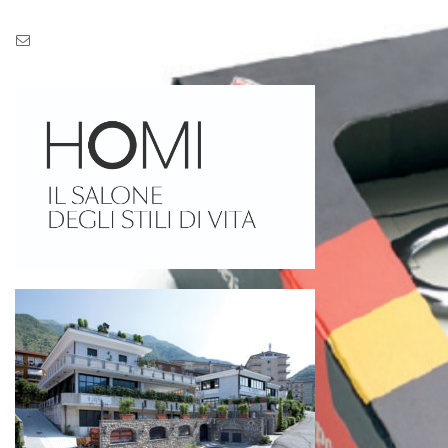
Pec: pec.zaseves.srl@pecarchivio.it