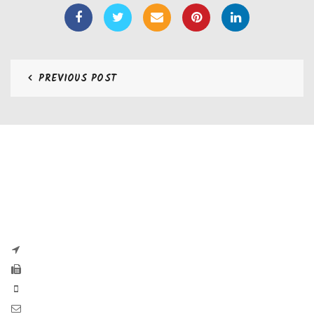
PREVIOUS POST
CONTATTI
Zaseves di Zanetti Severino Srls
P.iva e CF 04197220983
via G. Pascoli, 35B 25065 Lumezzane
Fax: +39 0308971384
Phone: +39 0308970555
Mail: info@zaseves.com