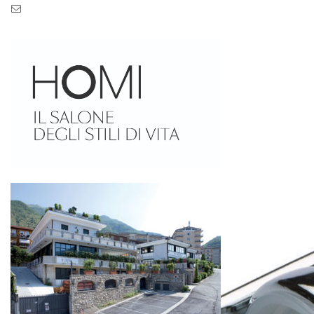
Pec: pec.zaseves.srl@pecarchivio.it