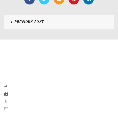
PREVIOUS POST
CONTATTI
Zaseves di Zanetti Severino Srls
P.iva e CF 04197220983
via G. Pascoli, 35B 25065 Lumezzane
Fax: +39 0308971384
Phone: +39 0308970555
Mail: info@zaseves.com