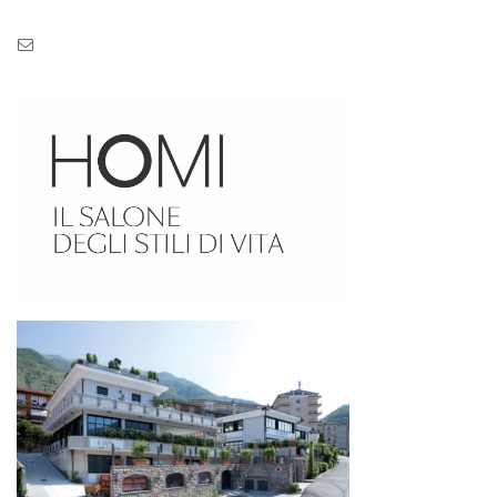
Pec: pec.zaseves.srl@pecarchivio.it