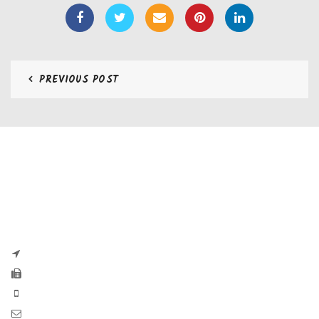
PREVIOUS POST
CONTATTI
Zaseves di Zanetti Severino Srls
P.iva e CF 04197220983
via G. Pascoli, 35B 25065 Lumezzane
Fax: +39 0308971384
Phone: +39 0308970555
Mail: info@zaseves.com