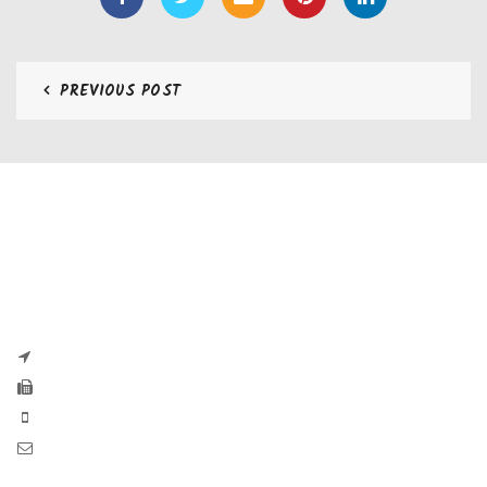
PREVIOUS POST
CONTATTI
Zaseves di Zanetti Severino Srls
P.iva e CF 04197220983
via G. Pascoli, 35B 25065 Lumezzane
Fax: +39 0308971384
Phone: +39 0308970555
Mail: info@zaseves.com