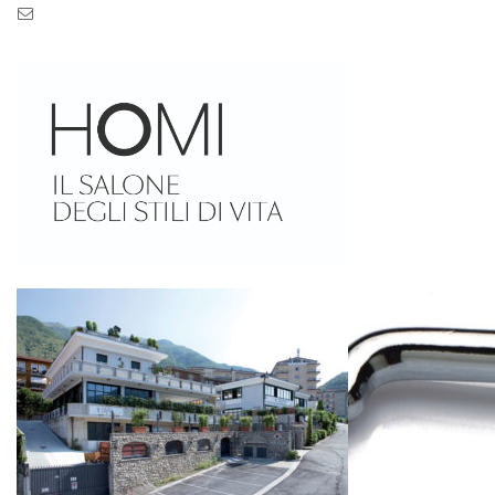
Pec: pec.zaseves.srl@pecarchivio.it