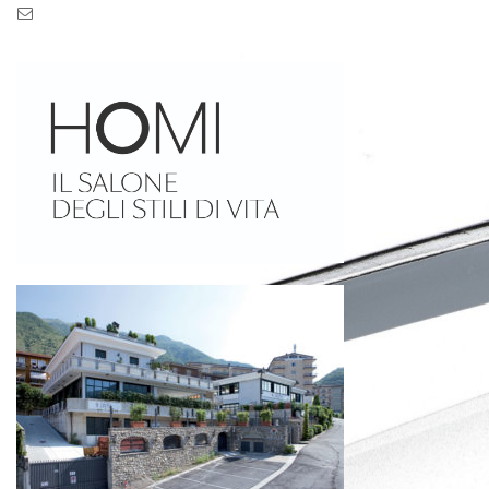
Pec: pec.zaseves.srl@pecarchivio.it