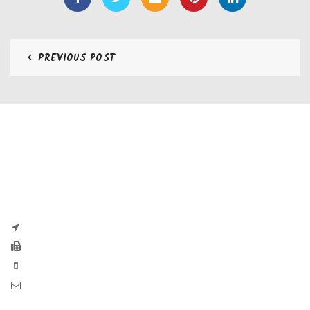
PREVIOUS POST
CONTATTI
Zaseves di Zanetti Severino Srls
P.iva e CF 04197220983
via G. Pascoli, 35B 25065 Lumezzane
Fax: +39 0308971384
Phone: +39 0308970555
Mail: info@zaseves.com