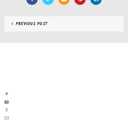
PREVIOUS POST
CONTATTI
Zaseves di Zanetti Severino Srls
P.iva e CF 04197220983
via G. Pascoli, 35B 25065 Lumezzane
Fax: +39 0308971384
Phone: +39 0308970555
Mail: info@zaseves.com