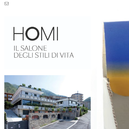
Pec: pec.zaseves.srl@pecarchivio.it