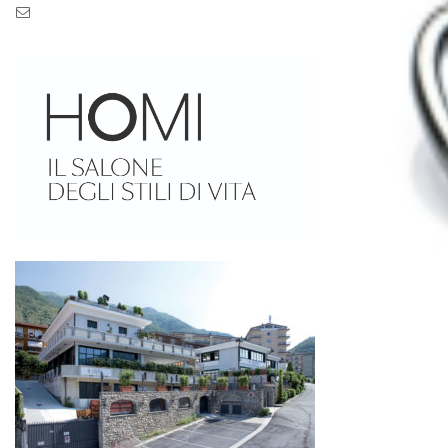
Pec: pec.zaseves.srl@pecarchivio.it