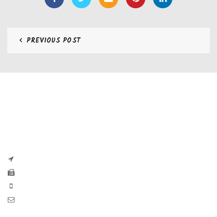
PREVIOUS POST
CONTATTI
Zaseves di Zanetti Severino Srls
P.iva e CF 04197220983
via G. Pascoli, 35B 25065 Lumezzane
Fax: +39 0308971384
Phone: +39 0308970555
Mail: info@zaseves.com