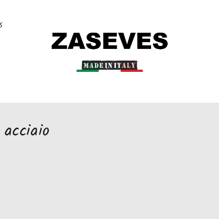
S
acciaio