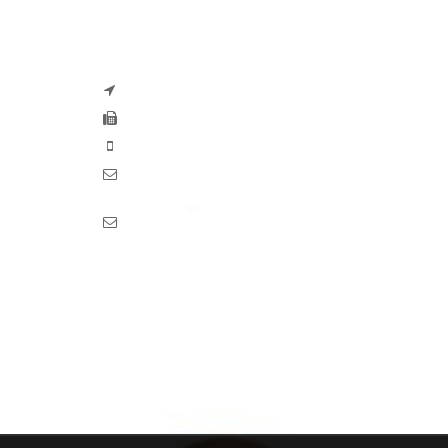
Zaseves di Zanetti Severino Srls
P.iva e CF 04197220983
via G. Pascoli, 35B 25065 Lumezzane
Fax: +39 0308971384
Phone: +39 0308970555
Mail: info@zaseves.com
Pec: pec.zaseves.srl@pecarchivio.it