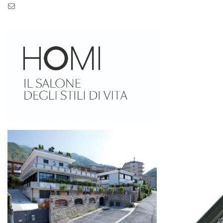
Pec: pec.zaseves.srl@pecarchivio.it