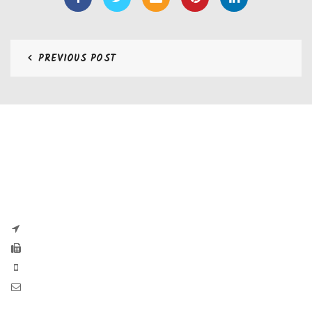
PREVIOUS POST
CONTATTI
Zaseves di Zanetti Severino Srls
P.iva e CF 04197220983
via G. Pascoli, 35B 25065 Lumezzane
Fax: +39 0308971384
Phone: +39 0308970555
Mail: info@zaseves.com