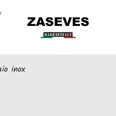
S
aio inox