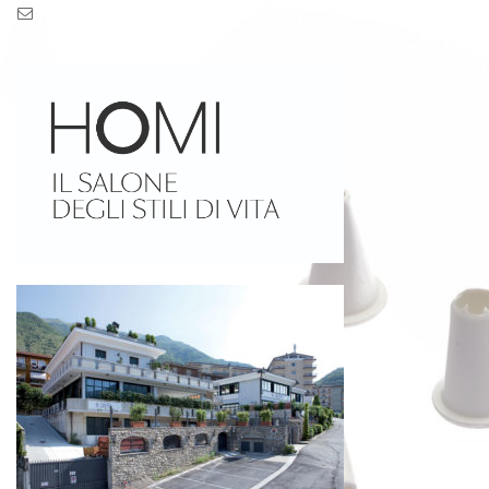
Pec: pec.zaseves.srl@pecarchivio.it