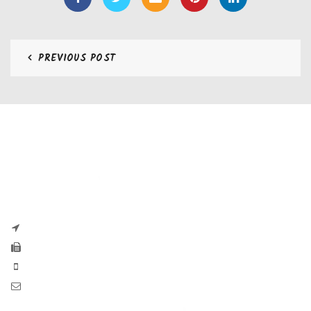
PREVIOUS POST
CONTATTI
Zaseves di Zanetti Severino Srls
P.iva e CF 04197220983
via G. Pascoli, 35B 25065 Lumezzane
Fax: +39 0308971384
Phone: +39 0308970555
Mail: info@zaseves.com