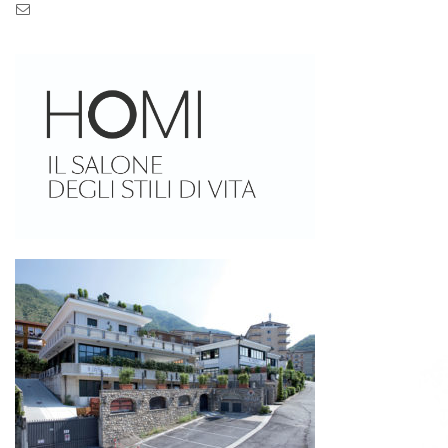
Pec: pec.zaseves.srl@pecarchivio.it