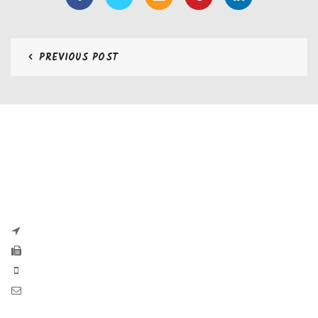
PREVIOUS POST
CONTATTI
Zaseves di Zanetti Severino Srls
P.iva e CF 04197220983
via G. Pascoli, 35B 25065 Lumezzane
Fax: +39 0308971384
Phone: +39 0308970555
Mail: info@zaseves.com