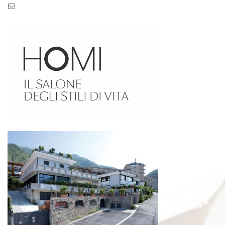
Pec: pec.zaseves.srl@pecarchivio.it