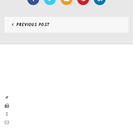
PREVIOUS POST
CONTATTI
Zaseves di Zanetti Severino Srls
P.iva e CF 04197220983
via G. Pascoli, 35B 25065 Lumezzane
Fax: +39 0308971384
Phone: +39 0308970555
Mail: info@zaseves.com