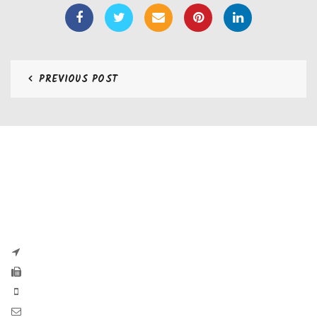
PREVIOUS POST
CONTATTI
Zaseves di Zanetti Severino Srls
P.iva e CF 04197220983
via G. Pascoli, 35B 25065 Lumezzane
Fax: +39 0308971384
Phone: +39 0308970555
Mail: info@zaseves.com