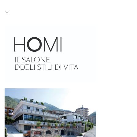
Pec: pec.zaseves.srl@pecarchivio.it