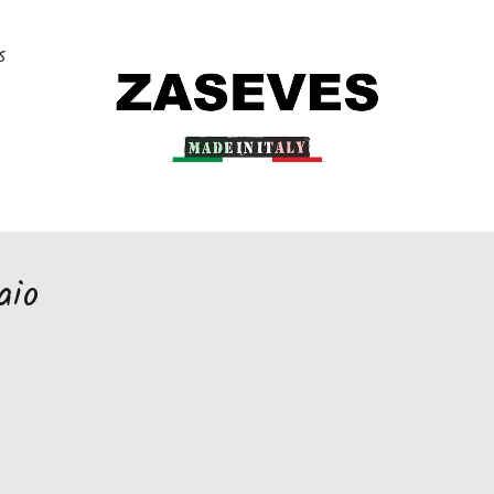
S
aio