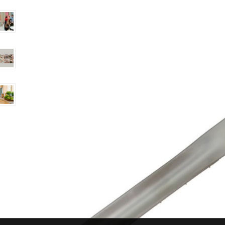
Fiera Ambiente 2023
Homi 2023 – Il Salone degli stili di vita
Homi 2022 – Il Salone degli stili di vita