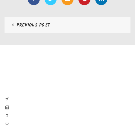
PREVIOUS POST
CONTATTI
Zaseves di Zanetti Severino Srls
P.iva e CF 04197220983
via G. Pascoli, 35B 25065 Lumezzane
Fax: +39 0308971384
Phone: +39 0308970555
Mail: info@zaseves.com