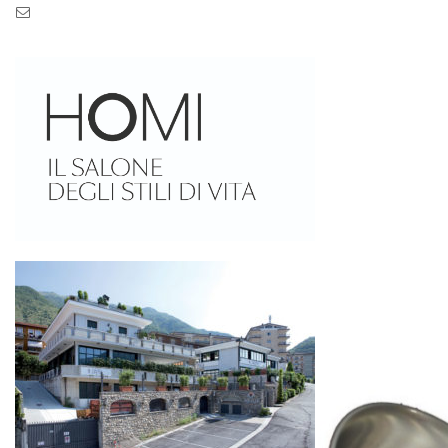
Pec: pec.zaseves.srl@pecarchivio.it