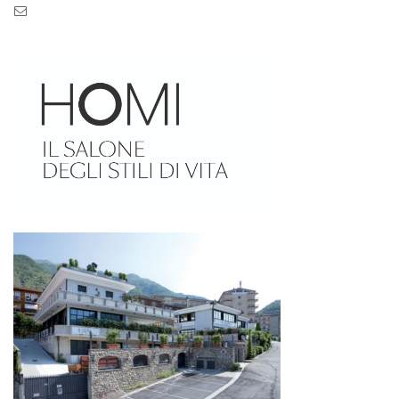
Pec: pec.zaseves.srl@pecarchivio.it