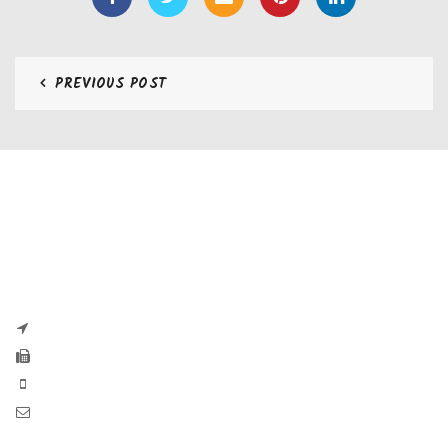
PREVIOUS POST
CONTATTI
Zaseves di Zanetti Severino Srls
P.iva e CF 04197220983
via G. Pascoli, 35B 25065 Lumezzane
Fax: +39 0308971384
Phone: +39 0308970555
Mail: info@zaseves.com