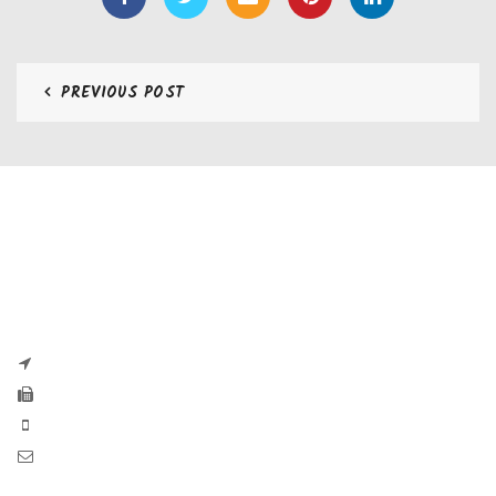
PREVIOUS POST
CONTATTI
Zaseves di Zanetti Severino Srls
P.iva e CF 04197220983
via G. Pascoli, 35B 25065 Lumezzane
Fax: +39 0308971384
Phone: +39 0308970555
Mail: info@zaseves.com