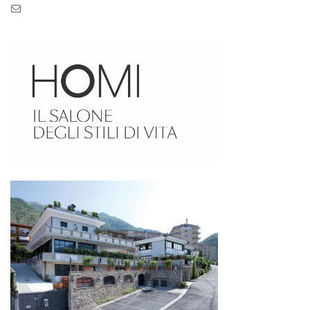
Pec: pec.zaseves.srl@pecarchivio.it