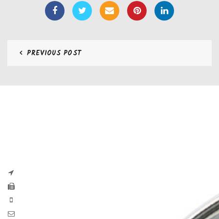
PREVIOUS POST
CONTATTI
Zaseves di Zanetti Severino Srls
P.iva e CF 04197220983
via G. Pascoli, 35B 25065 Lumezzane
Fax: +39 0308971384
Phone: +39 0308970555
Mail: info@zaseves.com