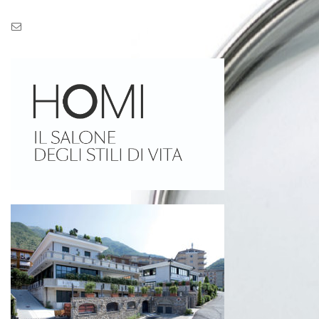
Pec: pec.zaseves.srl@pecarchivio.it