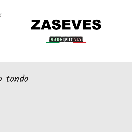
S
o tondo