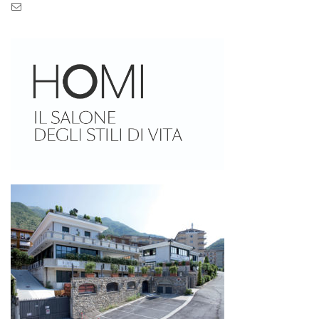
Pec: pec.zaseves.srl@pecarchivio.it