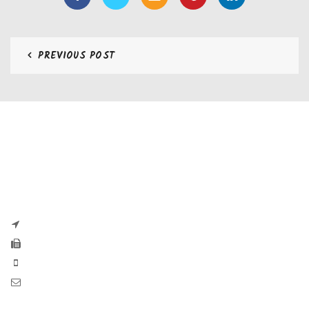
PREVIOUS POST
CONTATTI
Zaseves di Zanetti Severino Srls
P.iva e CF 04197220983
via G. Pascoli, 35B 25065 Lumezzane
Fax: +39 0308971384
Phone: +39 0308970555
Mail: info@zaseves.com