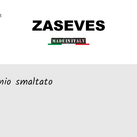
S
inio smaltato