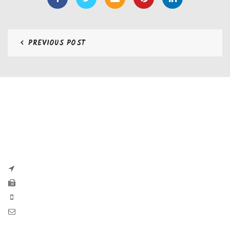
PREVIOUS POST
CONTATTI
Zaseves di Zanetti Severino Srls
P.iva e CF 04197220983
via G. Pascoli, 35B 25065 Lumezzane
Fax: +39 0308971384
Phone: +39 0308970555
Mail: info@zaseves.com