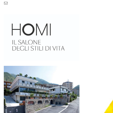
Pec: pec.zaseves.srl@pecarchivio.it