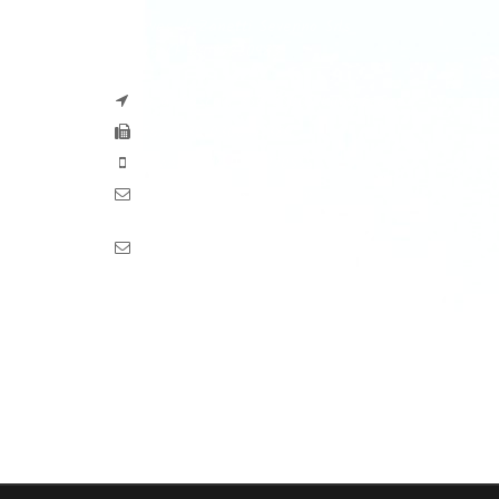
Zaseves di Zanetti Severino Srls
P.iva e CF 04197220983
via G. Pascoli, 35B 25065 Lumezzane
Fax: +39 0308971384
Phone: +39 0308970555
Mail: info@zaseves.com
Pec: pec.zaseves.srl@pecarchivio.it