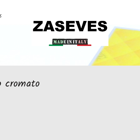
S
o cromato