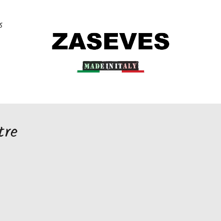
S
tre