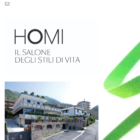
Pec: pec.zaseves.srl@pecarchivio.it