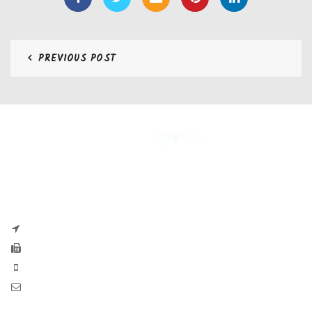
PREVIOUS POST
CONTATTI
Zaseves di Zanetti Severino Srls
P.iva e CF 04197220983
via G. Pascoli, 35B 25065 Lumezzane
Fax: +39 0308971384
Phone: +39 0308970555
Mail: info@zaseves.com