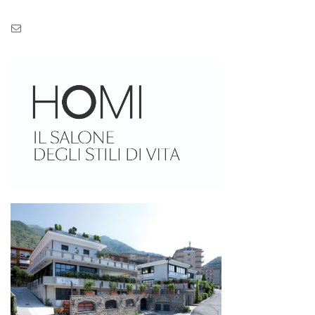
Pec: pec.zaseves.srl@pecarchivio.it