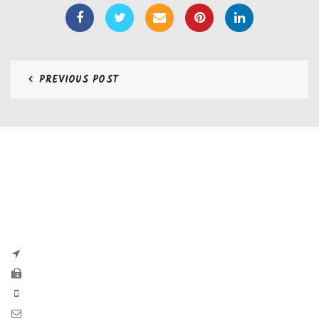
PREVIOUS POST
CONTATTI
Zaseves di Zanetti Severino Srls
P.iva e CF 04197220983
via G. Pascoli, 35B 25065 Lumezzane
Fax: +39 0308971384
Phone: +39 0308970555
Mail: info@zaseves.com