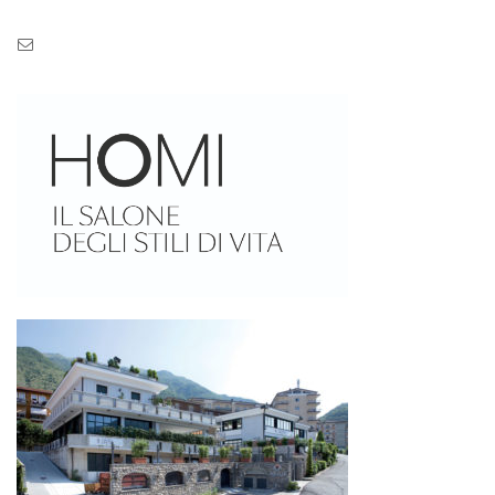
Pec: pec.zaseves.srl@pecarchivio.it