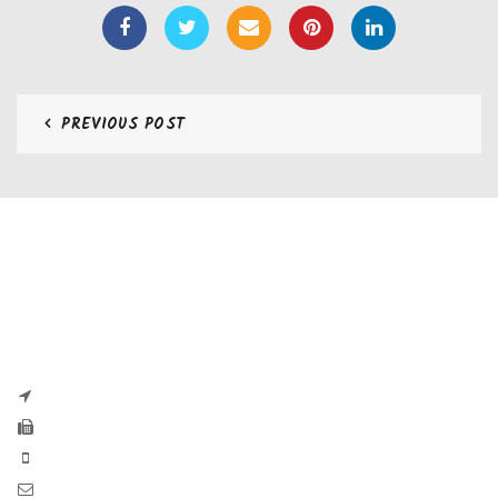
PREVIOUS POST
CONTATTI
Zaseves di Zanetti Severino Srls
P.iva e CF 04197220983
via G. Pascoli, 35B 25065 Lumezzane
Fax: +39 0308971384
Phone: +39 0308970555
Mail: info@zaseves.com