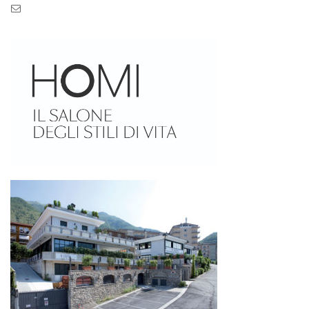
Pec: pec.zaseves.srl@pecarchivio.it