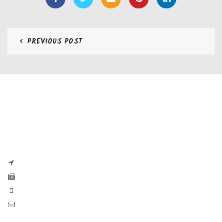
PREVIOUS POST
CONTATTI
Zaseves di Zanetti Severino Srls
P.iva e CF 04197220983
via G. Pascoli, 35B 25065 Lumezzane
Fax: +39 0308971384
Phone: +39 0308970555
Mail: info@zaseves.com