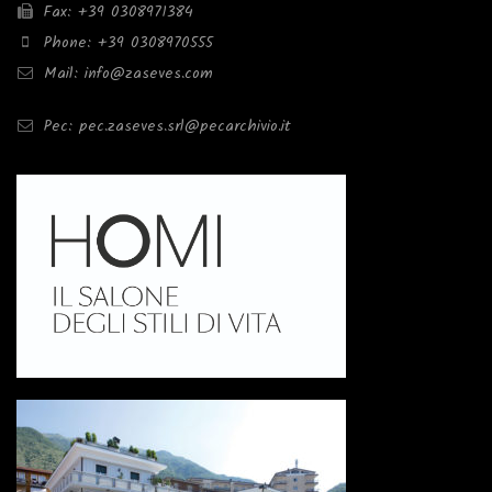
Fax: +39 0308971384
Phone: +39 0308970555
Mail: info@zaseves.com
Pec: pec.zaseves.srl@pecarchivio.it