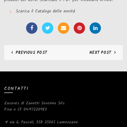
prodotti del 2018. Scaricate il PDF per visionarlo offline.
Scarica il Catalogo delle novità
PREVIOUS POST
NEXT POST
CONTATTI
Zaseves di Zanetti Severino Srls
P.iva e CF 04197220983
via G. Pascoli, 35B 25065 Lumezzane