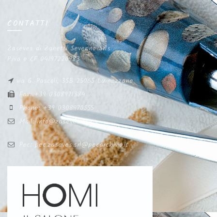
CONTATTI
Zaseves di Zanetti Severino Srls
P.iva e CF 04197220983
via G. Pascoli, 35B 25065 Lumezzane
Fax: +39 0308971384
Phone: +39 0308970555
Mail: info@zaseves.com
Pec: pec.zaseves.srl@pecarchivio.it