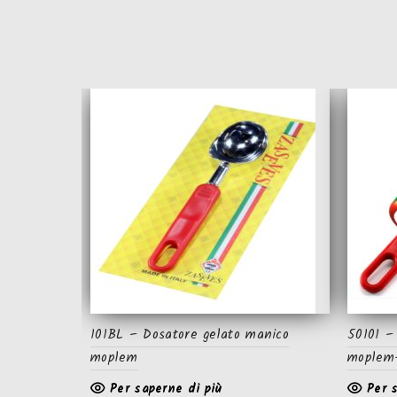
101BL – Dosatore gelato manico
50101 –
moplem
moplem-
Per saperne di più
Per 