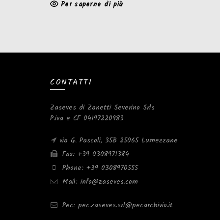
Per saperne di più
CONTATTI
Zaseves di Zanetti Severino Srls
P.iva e CF 04197220983
via G. Pascoli, 35B 25065 Lumezzane
Fax: +39 0308971384
Phone: +39 0308970555
Mail: info@zaseves.com
Pec: pec.zaseves.srl@pecarchivio.it