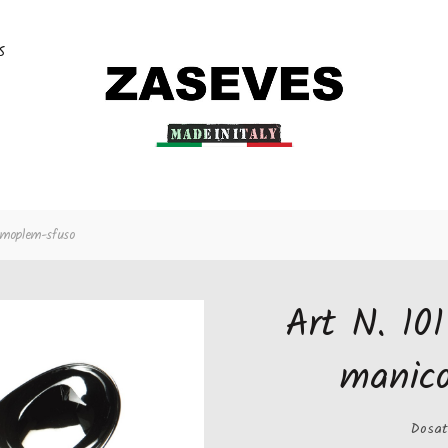
S
 moplem-sfuso
Art N. 10
manic
Dosat