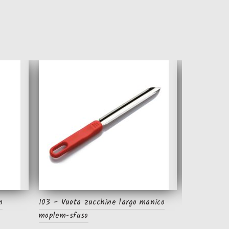
n
103 – Vuota zucchine largo manico
15 – Taglia
moplem-sfuso
Per sape