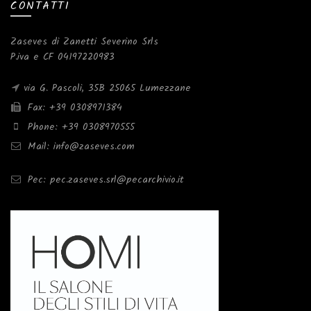
CONTATTI
Zaseves di Zanetti Severino Srls
P.iva e CF 04197220983
via G. Pascoli, 35B 25065 Lumezzane
Fax: +39 0308971384
Phone: +39 0308970555
Mail: info@zaseves.com
Pec: pec.zaseves.srl@pecarchivio.it