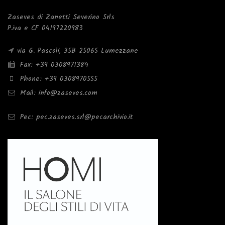
Zaseves di Zanetti Severino Srls
P.iva e CF 04197220983
via G. Pascoli, 35B 25065 Lumezzane
Fax: +39 0308971384
Phone: +39 0308970555
Mail: info@zaseves.com
Pec: pec.zaseves.srl@pecarchivio.it