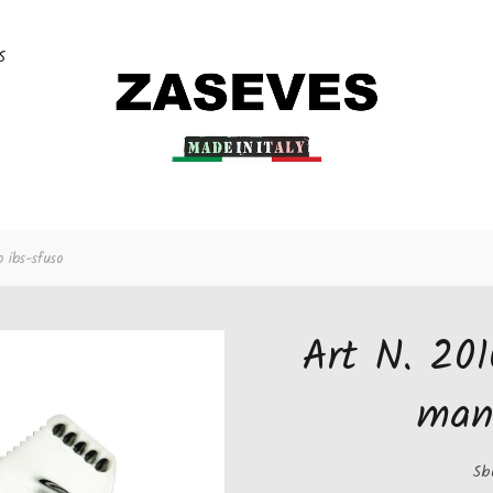
S
 ibs-sfuso
Art N. 201
mani
Sb