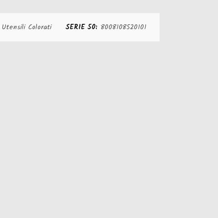
:
Utensili Colorati
SERIE 50:
8008108520101