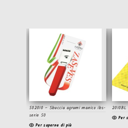
502010 – Sbuccia agrumi manico ibs-
2010BL 
serie 50
Per 
Per saperne di più