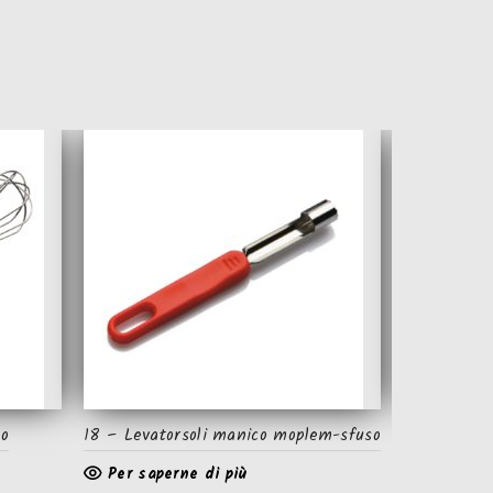
co
18 – Levatorsoli manico moplem-sfuso
103 – Vuota
moplem-sfu
Per saperne di più