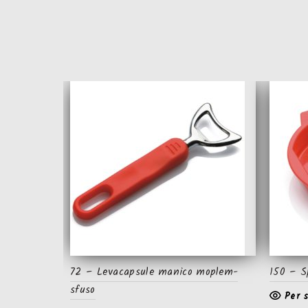
72 – Levacapsule manico moplem-
150 – S
sfuso
Per 