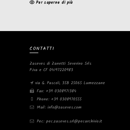
Per saperne di più
CONTATTI
Zaseves di Zanetti Severino Srls
P.iva e CF 04197220983
via G. Pascoli, 35B 25065 Lumezzane
Fax: +39 0308971384
Phone: +39 0308970555
Mail: info@zaseves.com
Pec: pec.zaseves.srl@pecarchivio.it