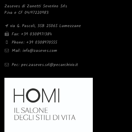
Zaseves di Zanetti Severino Srls
P.iva e CF 04197220983
via G. Pascoli, 35B 25065 Lumezzane
Fax: +39 0308971384
Phone: +39 0308970555
Mail: info@zaseves.com
Pec: pec.zaseves.srl@pecarchivio.it