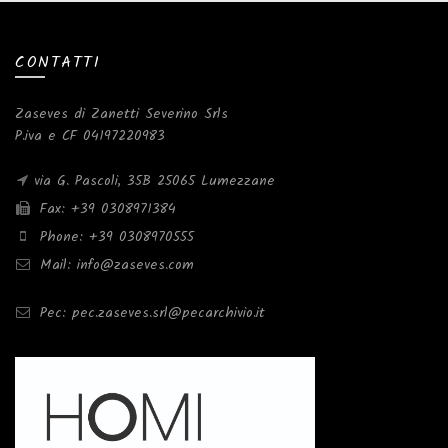
CONTATTI
Zaseves di Zanetti Severino Srls
P.iva e CF 04197220983
via G. Pascoli, 35B 25065 Lumezzane
Fax: +39 0308971384
Phone: +39 0308970555
Mail: info@zaseves.com
Pec: pec.zaseves.srl@pecarchivio.it