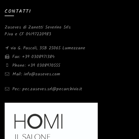
CONTATTI
Zaseves di Zanetti Severino Srls
P.iva e CF 04197220983
via G. Pascoli, 35B 25065 Lumezzane
Fax: +39 0308971384
Phone: +39 0308970555
Mail: info@zaseves.com
Pec: pec.zaseves.srl@pecarchivio.it