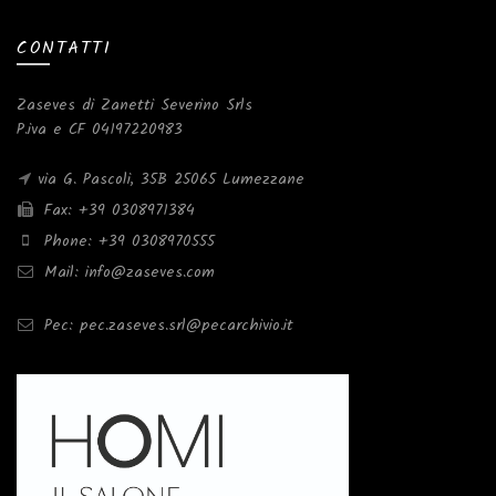
CONTATTI
Zaseves di Zanetti Severino Srls
P.iva e CF 04197220983
via G. Pascoli, 35B 25065 Lumezzane
Fax: +39 0308971384
Phone: +39 0308970555
Mail: info@zaseves.com
Pec: pec.zaseves.srl@pecarchivio.it