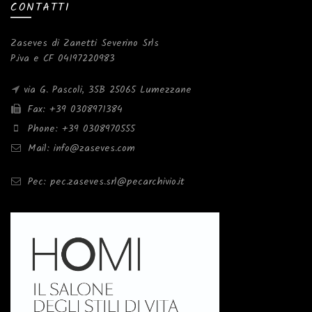
CONTATTI
Zaseves di Zanetti Severino Srls
P.iva e CF 04197220983
via G. Pascoli, 35B 25065 Lumezzane
Fax: +39 0308971384
Phone: +39 0308970555
Mail: info@zaseves.com
Pec: pec.zaseves.srl@pecarchivio.it