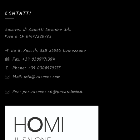
CONTATTI
Zaseves di Zanetti Severino Srls
P.iva e CF 04197220983
via G. Pascoli, 35B 25065 Lumezzane
Fax: +39 0308971384
Phone: +39 0308970555
Mail: info@zaseves.com
Pec: pec.zaseves.srl@pecarchivio.it