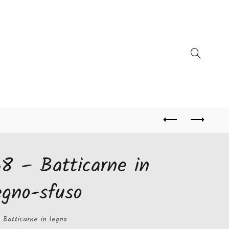
8 – Batticarne in
egno-sfuso
Batticarne in legno