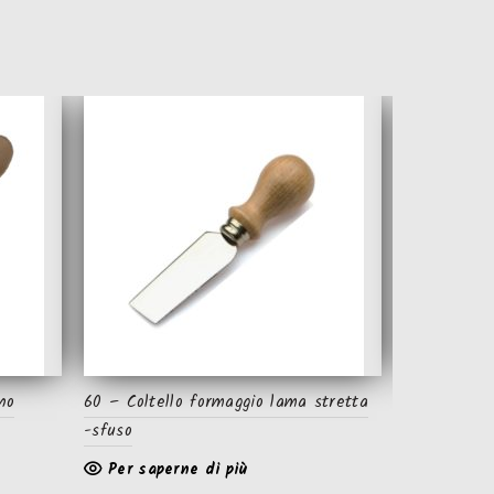
no
60 – Coltello formaggio lama stretta
656 – Pinza
-sfuso
faggio-sfus
Per saperne di più
Per sape