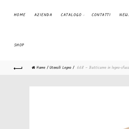
HOME
AZIENDA
CATALOGO
CONTATTI
NEW
SHOP
Home
Utensili Legno
668 – Batticarne in legno-sfus