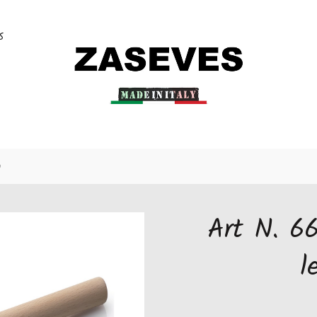
S
o
Art N. 66
l