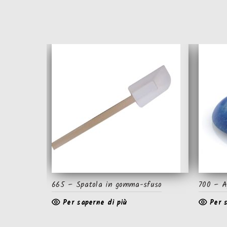
665 – Spatola in gomma-sfuso
700 – A
Per saperne di più
Per 