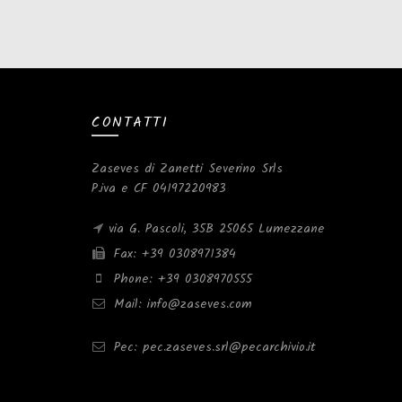
CONTATTI
Zaseves di Zanetti Severino Srls
P.iva e CF 04197220983
via G. Pascoli, 35B 25065 Lumezzane
Fax: +39 0308971384
Phone: +39 0308970555
Mail: info@zaseves.com
Pec: pec.zaseves.srl@pecarchivio.it