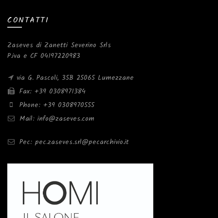
CONTATTI
Zaseves di Zanetti Severino Srls
P.iva e CF 04197220983
via G. Pascoli, 35B 25065 Lumezzane
Fax: +39 0308971384
Phone: +39 0308970555
Mail: info@zaseves.com
Pec: pec.zaseves.srl@pecarchivio.it