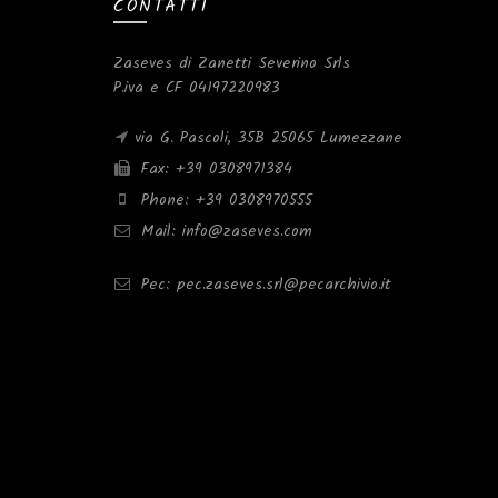
CONTATTI
Zaseves di Zanetti Severino Srls
P.iva e CF 04197220983
via G. Pascoli, 35B 25065 Lumezzane
Fax: +39 0308971384
Phone: +39 0308970555
Mail: info@zaseves.com
Pec: pec.zaseves.srl@pecarchivio.it