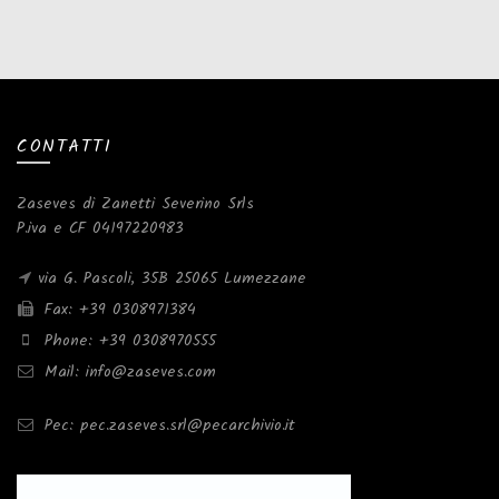
CONTATTI
Zaseves di Zanetti Severino Srls
P.iva e CF 04197220983
via G. Pascoli, 35B 25065 Lumezzane
Fax: +39 0308971384
Phone: +39 0308970555
Mail: info@zaseves.com
Pec: pec.zaseves.srl@pecarchivio.it